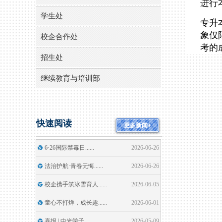
进行
学生处
专升
象仅
校企合作处
考的
招生处
继续教育与培训部
快速阅读
更多新闻+
6·26国际禁毒日......
2026-06-26
法治护航·青春无悔......
2026-06-26
校企携手筑冰雪育人......
2026-06-05
童心不打烊，成长趣......
2026-06-01
喜报 | 中光学子......
2026-05-09