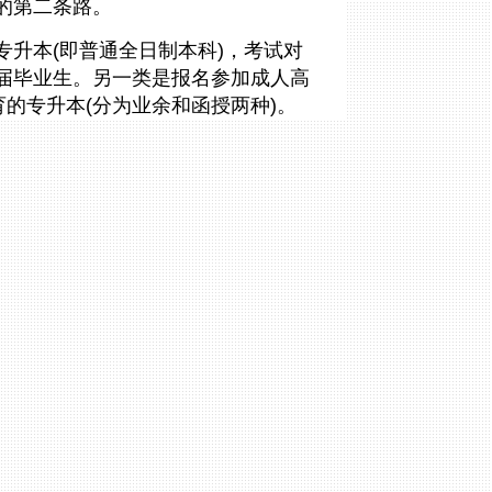
的第二条路。
专升本(即普通
全日制
本科)，考试对
届毕业生
。另一类是报名参加成人高
育
的专升本(分为业余和
函授
两种)。