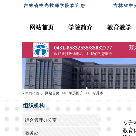
吉林省中光技师学院欢迎
您
吉林省中
网站首页
学院简介
教育教学
0431-
85832555/85832777
现
欢迎拨打热线电话，让我们为您服务
网站首页
>>
学历提升
>>
专升本
•
当前位置：
组织机构
综合管理办公室
专升
教育
教务处